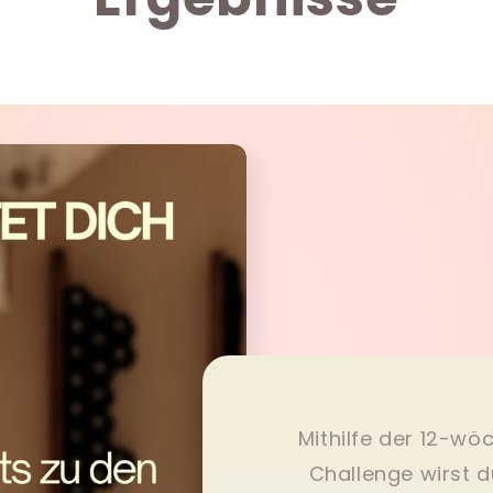
Mithilfe der 12-w
Challenge wirst d